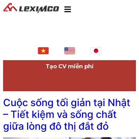
Tạo CV miễn phí
Cuộc sống tối giản tại Nhật
– Tiết kiệm và sống chất
giữa lòng đô thị đắt đỏ