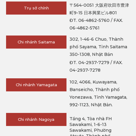
〒564-0051 大阪府吹田市豊津
Trụ sở chính
町9-15 日本興業ビル801
ĐT. 06-4862-5760 / FAX.
06-4862-5761
302, 1-46-6 Chuo, Thành
Chi nhánh Saitama
phố Sayama, Tỉnh Saitama
350-1308, Nhật Bản
ĐT. 04-2937-7279 / FAX.
04-2937-7278
102, 4066, Kuwayama,
Chi nhánh Yamagata
Banseicho, Thành phố
Yonezawa, Tỉnh Yamagata,
992-1123, Nhật Bản.
Tầng 4, Tòa nhà FH
Chi nhánh Nagoya
Sawakami, 1-6-13
Sawakami, Phường