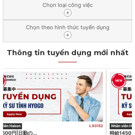
Chọn loại công việc
Chọn theo hình thức tuyển dụng
Thông tin tuyển dụng mới nhất
W
NEW
 viên Haken
LX0152
Nhân viên Ha
500円|日勤の...
時給1450 円