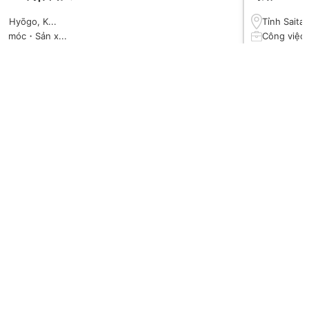
nh Hyōgo, K...
Tỉnh Saitam
y móc・Sản x...
Công việc 
 1500 yên t...
１４５０円
 N3 trở lên
Từ N3 trở 
のみ 08:00 ～...
14:00~22:0
←
→
Xem thêm
Leximco Blog