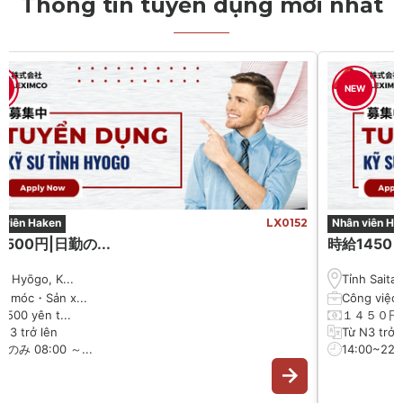
Thông tin tuyển dụng mới nhất
NEW
LX0152
Nhân viên Haken
時給1450 円|賞与...
Tỉnh Saitama,...
Công việc hàn...
１４５０円以上
Từ N3 trở lên
14:00~22:00 (...