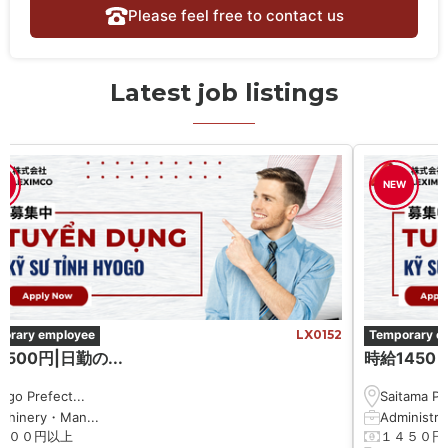
Please feel free to contact us
Latest job listings
W
NEW
orary employee
LX0152
Temporary e
500円|日勤の...
時給1450 円
ōgo Prefect...
Saitama Pre
chinery・Man...
Administrat
５００円以上
１４５０円