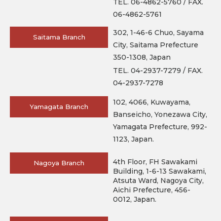
TEL. 06-4862-5760 / FAX.
06-4862-5761
302, 1-46-6 Chuo, Sayama
Saitama Branch
City, Saitama Prefecture
350-1308, Japan
TEL. 04-2937-7279 / FAX.
04-2937-7278
102, 4066, Kuwayama,
Yamagata Branch
Banseicho, Yonezawa City,
Yamagata Prefecture, 992-
1123, Japan.
4th Floor, FH Sawakami
Nagoya Branch
Building, 1-6-13 Sawakami,
Atsuta Ward, Nagoya City,
Aichi Prefecture, 456-
0012, Japan.