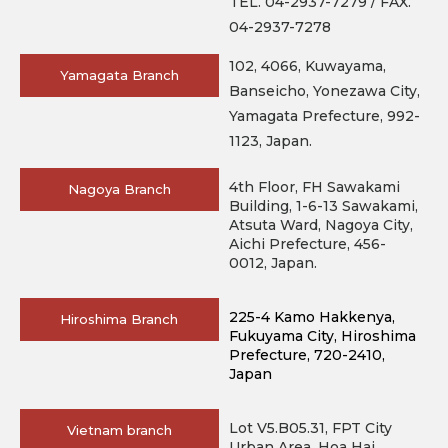
TEL. 04-2937-7279 / FAX.
04-2937-7278
102, 4066, Kuwayama,
Yamagata Branch
Banseicho, Yonezawa City,
Yamagata Prefecture, 992-
1123, Japan.
4th Floor, FH Sawakami
Nagoya Branch
Building, 1-6-13 Sawakami,
Atsuta Ward, Nagoya City,
Aichi Prefecture, 456-
0012, Japan.
225-4 Kamo Hakkenya, 
Hiroshima Branch
Fukuyama City, Hiroshima 
Prefecture, 720-2410, 
Japan
Lot V5.B05.31, FPT City
Vietnam branch
Urban Area, Hoa Hai