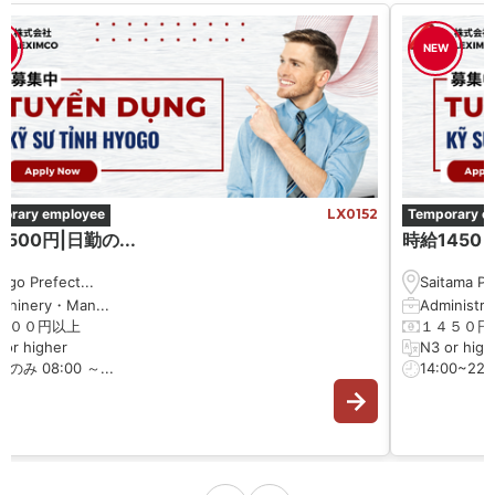
W
NEW
orary employee
LX0152
Temporary e
500円|日勤の...
時給1450 円
ōgo Prefect...
Saitama Pre
chinery・Man...
Administrat
５００円以上
１４５０円
 or higher
N3 or high
のみ 08:00 ～...
14:00~22:0