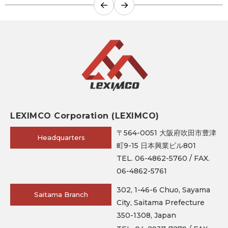
←
→
LEXIMCO Corporation (LEXIMCO)
〒564-0051 大阪府吹田市豊津
Headquarters
町9-15 日本興業ビル801
TEL. 06-4862-5760 / FAX.
06-4862-5761
302, 1-46-6 Chuo, Sayama
Saitama Branch
City, Saitama Prefecture
350-1308, Japan