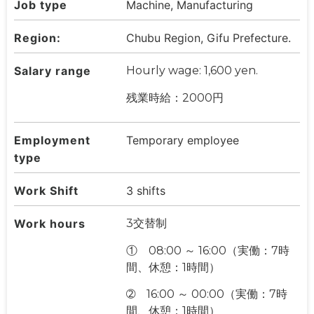
Job type
Machine, Manufacturing
Region:
Chubu Region, Gifu Prefecture.
Salary range
Hourly wage: 1,600 yen.
残業時給：2000円
Employment
Temporary employee
type
Work Shift
3 shifts
Work hours
3交替制
① 08:00 ～ 16:00（実働：7時
間、休憩：1時間）
➁ 16:00 ～ 00:00（実働：7時
間、休憩：1時間）