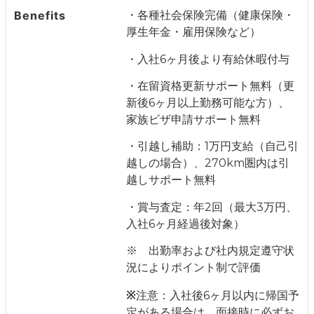
Benefits
・各種社会保険完備（健康保険・
厚生年金・雇用保険など）
・入社6ヶ月後より有給休暇付与
・在留資格更新サポート無料（更
新後6ヶ月以上勤務可能な方）、
家族ビザ申請サポート無料
・引越し補助：1万円支給（自己引
越しの場合）、270km圏内は引
越しサポート無料
・賞与査定：年2回（最大3万円、
入社6ヶ月経過後対象）
※ 出勤率および社内規定遵守状
況によりポイント制で評価
※
注意：入社後6ヶ月以内に帰国予
定がある場合は、面接時に必ずお