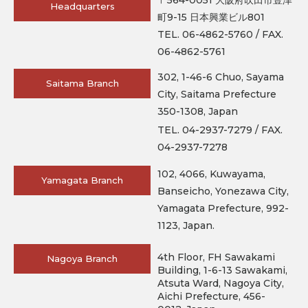
〒564-0051 大阪府吹田市豊津
Headquarters
町9-15 日本興業ビル801
TEL. 06-4862-5760 / FAX.
06-4862-5761
302, 1-46-6 Chuo, Sayama
Saitama Branch
City, Saitama Prefecture
350-1308, Japan
TEL. 04-2937-7279 / FAX.
04-2937-7278
102, 4066, Kuwayama,
Yamagata Branch
Banseicho, Yonezawa City,
Yamagata Prefecture, 992-
1123, Japan.
4th Floor, FH Sawakami
Nagoya Branch
Building, 1-6-13 Sawakami,
Atsuta Ward, Nagoya City,
Aichi Prefecture, 456-