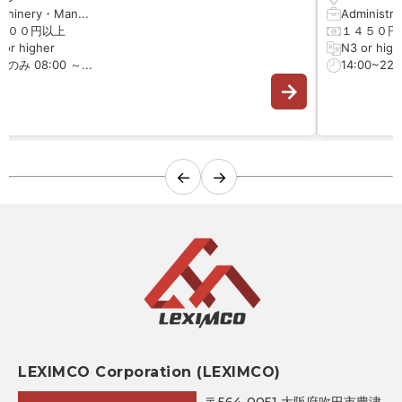
chinery・Man...
Administrat
５００円以上
１４５０円
 or higher
N3 or high
のみ 08:00 ～...
14:00~22:0
←
→
LEXIMCO Corporation (LEXIMCO)