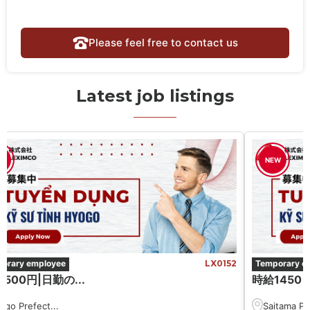
Please feel free to contact us
Latest job listings
W
NEW
orary employee
LX0152
Temporary e
500円|日勤の...
時給1450 円
ōgo Prefect...
Saitama Pre