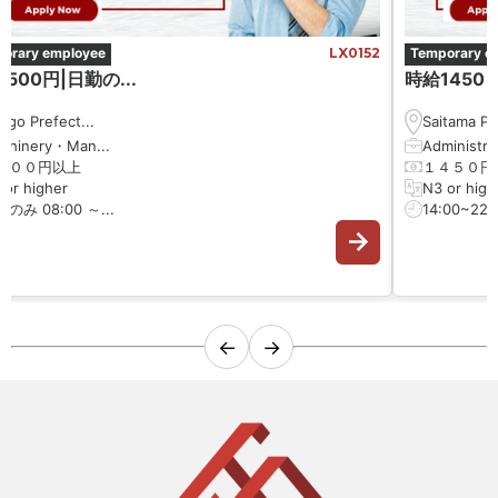
orary employee
LX0152
Temporary e
500円|日勤の...
時給1450 円
ōgo Prefect...
Saitama Pre
chinery・Man...
Administrat
５００円以上
１４５０円
 or higher
N3 or high
のみ 08:00 ～...
14:00~22:0
←
→