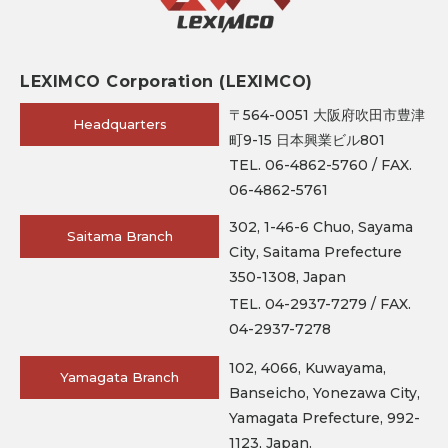
LEXIMCO Corporation (LEXIMCO)
〒564-0051 大阪府吹田市豊津
Headquarters
町9-15 日本興業ビル801
TEL. 06-4862-5760 / FAX.
06-4862-5761
302, 1-46-6 Chuo, Sayama
Saitama Branch
City, Saitama Prefecture
350-1308, Japan
TEL. 04-2937-7279 / FAX.
04-2937-7278
102, 4066, Kuwayama,
Yamagata Branch
Banseicho, Yonezawa City,
Yamagata Prefecture, 992-
1123, Japan.