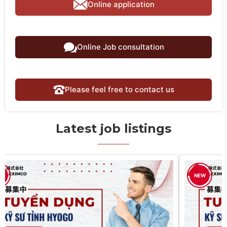
Online application
Online Job consultation
Please feel free to contact us
Latest job listings
W
NEW