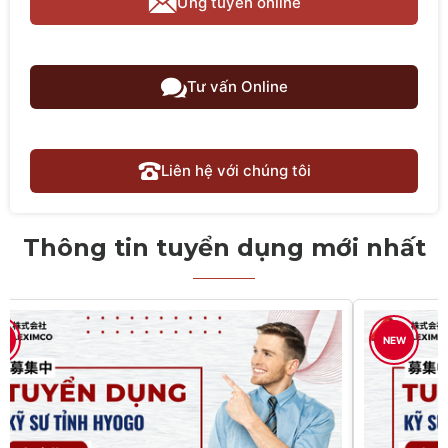
Ứng tuyển online
Tư vấn Online
Liên hệ với chúng tôi
Thông tin tuyển dụng mới nhất
W
NEW