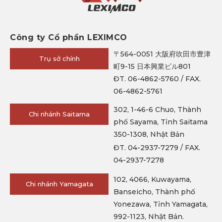
Công ty Cổ phần LEXIMCO
〒564-0051 大阪府吹田市豊津
Trụ sở chính
町9-15 日本興業ビル801
ĐT. 06-4862-5760 / FAX.
06-4862-5761
302, 1-46-6 Chuo, Thành
Chi nhánh Saitama
phố Sayama, Tỉnh Saitama
350-1308, Nhật Bản
ĐT. 04-2937-7279 / FAX.
04-2937-7278
102, 4066, Kuwayama,
Chi nhánh Yamagata
Banseicho, Thành phố
Yonezawa, Tỉnh Yamagata,
992-1123, Nhật Bản.