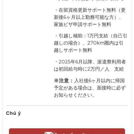
・在留資格更新サポート無料（更
新後6ヶ月以上勤務可能な方）、
家族ビザ申請サポート無料
・引越し補助：1万円支給（自己引
越しの場合）、270km圏内は引
越しサポート無料
・2025年6月以降、派遣寮利用者
は初回給与時に2万円／人 支給
※
注
意：
入社後6ヶ月以内に帰国
予定がある場合は、面接時に必ず
お知らせください。
Chú ý