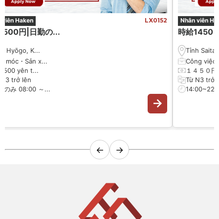
 viên Haken
LX0152
Nhân viên Ha
500円|日勤の...
時給1450 円
nh Hyōgo, K...
Tỉnh Saitam
y móc・Sản x...
Công việc 
 1500 yên t...
１４５０円
 N3 trở lên
Từ N3 trở 
のみ 08:00 ～...
14:00~22:0
←
→