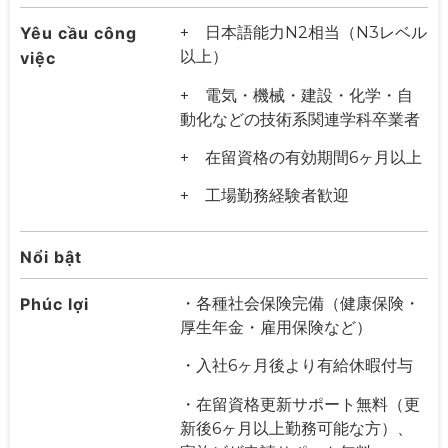
Yêu cầu công
+ 日本語能力N2相当（N3レベル
以上）
việc
+ 電気・機械・建設・化学・自
動化などの技術系関連学科卒業者
+ 在留資格の有効期間6ヶ月以上
+ 工場勤務経験者歓迎
Nổi bật
Phúc lợi
・各種社会保険完備（健康保険・
厚生年金・雇用保険など）
・入社6ヶ月後より有給休暇付与
・在留資格更新サポート無料（更
新後6ヶ月以上勤務可能な方）、