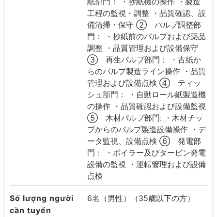
紙部門： ・抄紙機の操作 ・製造
工程の監視・調整 ・品質確認、設
備清掃・保守 ➁ パルプ調整部
門： ・抄紙前のパルプおよび薬品
調整 ・品質管理および設備保守
③ 再生パルプ部門： ・古紙か
らのパルプ製造ライン操作 ・品質
管理および設備点検 ④ ティッ
シュ部門： ・自動ロール紙製造機
の操作 ・品質確認および設備監視
➄ 木材パルプ部門: ・木材チッ
プからのパルプ製造設備操作 ・デ
ータ監視、設備点検 ⑥ 発電部
門： ・ボイラー及びタービン発電
設備の監視 ・運転管理および設備
点検
Số lượng người
6名（男性）（35歳以下の方）
cần tuyển