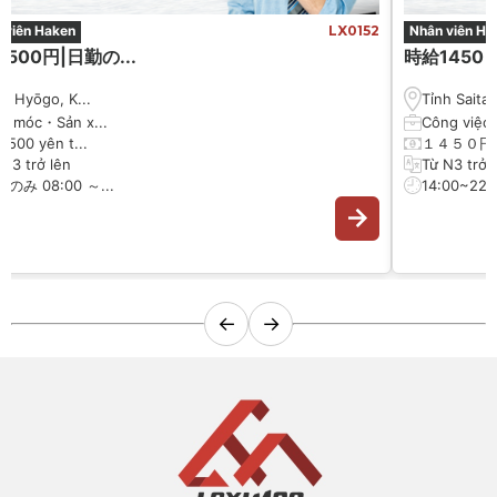
 viên Haken
LX0152
Nhân viên Ha
500円|日勤の...
時給1450 円
nh Hyōgo, K...
Tỉnh Saitam
y móc・Sản x...
Công việc 
 1500 yên t...
１４５０円
 N3 trở lên
Từ N3 trở 
のみ 08:00 ～...
14:00~22:0
←
→