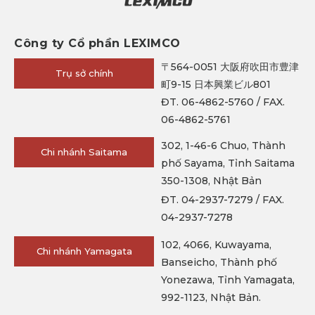
Công ty Cổ phần LEXIMCO
〒564-0051 大阪府吹田市豊津
Trụ sở chính
町9-15 日本興業ビル801
ĐT. 06-4862-5760 / FAX.
06-4862-5761
302, 1-46-6 Chuo, Thành
Chi nhánh Saitama
phố Sayama, Tỉnh Saitama
350-1308, Nhật Bản
ĐT. 04-2937-7279 / FAX.
04-2937-7278
102, 4066, Kuwayama,
Chi nhánh Yamagata
Banseicho, Thành phố
Yonezawa, Tỉnh Yamagata,
992-1123, Nhật Bản.