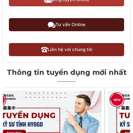
Tư vấn Online
Liên hệ với chúng tôi
Thông tin tuyển dụng mới nhất
W
NEW