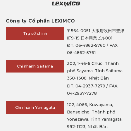
Công ty Cổ phần LEXIMCO
〒564-0051 大阪府吹田市豊津
Trụ sở chính
町9-15 日本興業ビル801
ĐT. 06-4862-5760 / FAX.
06-4862-5761
302, 1-46-6 Chuo, Thành
Chi nhánh Saitama
phố Sayama, Tỉnh Saitama
350-1308, Nhật Bản
ĐT. 04-2937-7279 / FAX.
04-2937-7278
102, 4066, Kuwayama,
Chi nhánh Yamagata
Banseicho, Thành phố
Yonezawa, Tỉnh Yamagata,
992-1123, Nhật Bản.