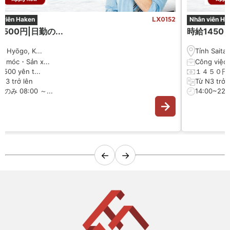
 viên Haken
LX0152
Nhân viên Ha
500円|日勤の...
時給1450 円
nh Hyōgo, K...
Tỉnh Saitam
y móc・Sản x...
Công việc 
 1500 yên t...
１４５０円
 N3 trở lên
Từ N3 trở 
のみ 08:00 ～...
14:00~22:0
←
→