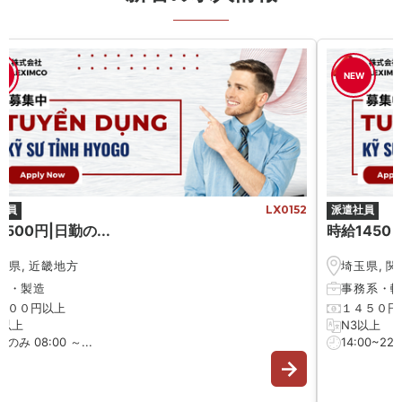
W
NEW
社員
LX0152
派遣社員
500円|日勤の...
時給1450 円
庫県
,
近畿地方
埼玉県
,
関
械
・
製造
事務系
・
５００円以上
１４５０円
3以上
N3以上
のみ 08:00 ～...
14:00~22:0