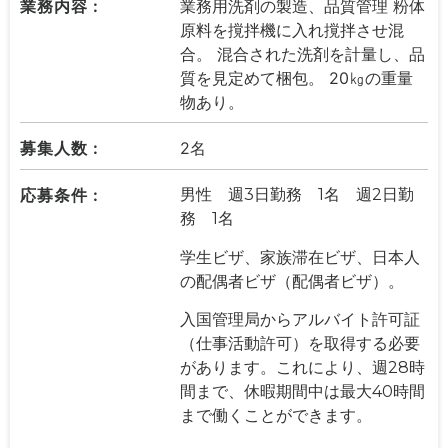
業務内容 :
業務用洗剤の製造、品質管理 粉体
原料を撹拌機に入れ撹拌させ混
合。 混合された洗剤を計量し、品
質を見定めて梱包。 20㎏の重量
物あり。
募集人数 :
2名
応募条件 :
男性 週3日勤務 1名 週2日勤
務 1名
学生ビザ、家族滞在ビザ、日本人
の配偶者ビザ（配偶者ビザ）。
入国管理局からアルバイト許可証
（仕事活動許可）を取得する必要
があります。これにより、週28時
間まで、休暇期間中は最大40時間
まで働くことができます。