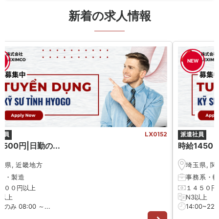
新着の求人情報
W
NEW
社員
LX0152
派遣社員
500円|日勤の...
時給1450 円
庫県
,
近畿地方
埼玉県
,
関
械
・
製造
事務系
・
５００円以上
１４５０円
3以上
N3以上
のみ 08:00 ～...
14:00~22:0