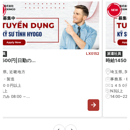
W
NEW
社員
LX0152
派遣社員
500円|日勤の...
時給1450 円
庫県
,
近畿地方
埼玉県
,
関
械
・
製造
事務系
・
５００円以上
１４５０円
3以上
N3以上
のみ 08:00 ～...
14:00~22:0