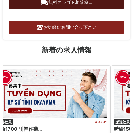
無料オシゴト相談窓口
お気軽にお問い合せ下さい
新着の求人情報
NEW
NEW
派遣社員
LX0209
派遣社員
給1700円|軽作業...
時給150