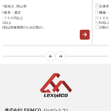
中国地方
,
岡山県
兵庫県
事務系
・
通訳
機械
・
１７００円以上
１５０
N2以上
N3以上
最初は研修期間のため日勤の...
日勤のみ 
←
→
株式会社LEXIMCO（レーシムコ）