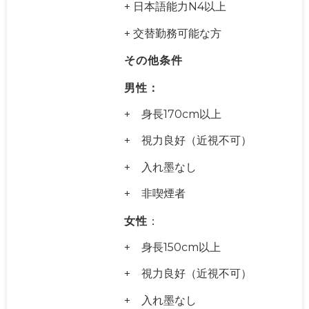
+ 日本語能力N4以上
+ 交替勤務可能な方
その他条
件
男
性：
+ 身長170cm以上
+ 視力良好（近視不可）
+ 入れ墨なし
+ 非喫煙者
女性
：
+ 身長150cm以上
+ 視力良好（近視不可）
+ 入れ墨なし