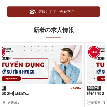
お気軽にお問い合せ下さい
新着の求人情報
NEW
員
LX0152
派遣社員
500円|日勤の...
時給1450 円
庫県
,
近畿地方
埼玉県
,
関