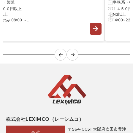
械
・
製造
事務系
・
軽
００円以上
１４５０円
以上
N3以上
み 08:00 ～...
14:00~22:00 
←
→
株式会社LEXIMCO（レーシムコ）
〒564-0051 大阪府吹田市豊津
本 社