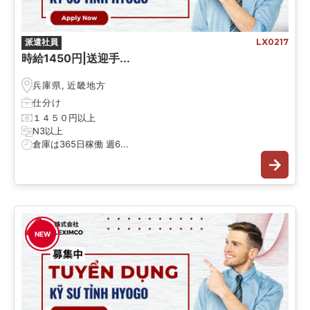
派遣社員
LX0217
時給1450円|送迎手...
兵庫県
,
近畿地方
仕分け
１４５０円以上
N3以上
倉庫は365日稼働 週6...
NEW