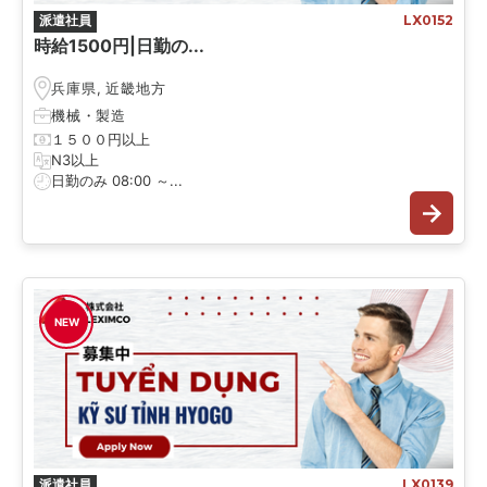
派遣社員
LX0152
時給1500円|日勤の...
兵庫県
,
近畿地方
機械
・
製造
１５００円以上
N3以上
日勤のみ 08:00 ～...
NEW
派遣社員
LX0139