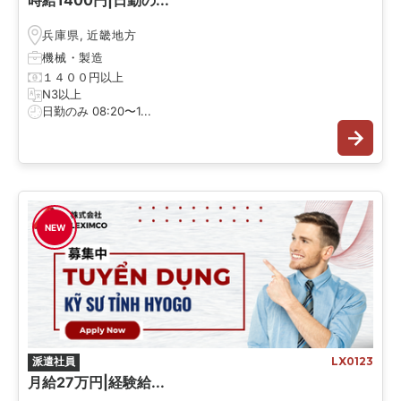
時給1400円|日勤の...
兵庫県
,
近畿地方
機械
・
製造
１４００円以上
N3以上
日勤のみ 08:20〜1...
NEW
派遣社員
LX0123
月給27万円|経験給...